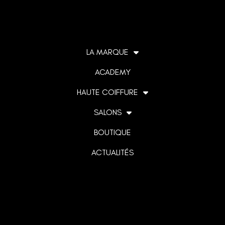
LA MARQUE
ACADEMY
HAUTE COIFFURE
SALONS
BOUTIQUE
ACTUALITÉS
Lorem ipsum dolor sit amet, consectetur adipiscing elit. Ut
elit tellus, luctus nec ullamcorper mattis, pulvinar dapibus
leo.