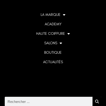
LA MARQUE
ACADEMY
HAUTE COIFFURE
SALONS
BOUTIQUE
ACTUALITÉS
Lorem ipsum dolor sit amet, consectetur adipiscing elit. Ut
elit tellus, luctus nec ullamcorper mattis, pulvinar dapibus
leo.
Rechercher