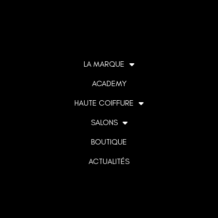
LA MARQUE
ACADEMY
HAUTE COIFFURE
SALONS
BOUTIQUE
ACTUALITÉS
Lorem ipsum dolor sit amet, consectetur adipiscing elit. Ut
elit tellus, luctus nec ullamcorper mattis, pulvinar dapibus
leo.