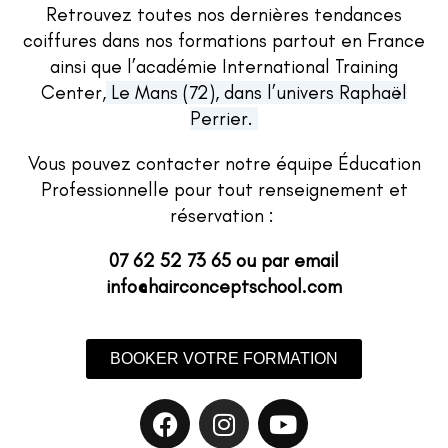
Retrouvez toutes nos dernières tendances
coiffures dans nos formations partout en France
ainsi que l’académie International Training
Center,
Le Mans (72), dans l’univers Raphaël
Perrier.
Vous pouvez contacter notre équipe Éducation
Professionnelle pour tout renseignement et
réservation :
07 62 52 73 65 ou par email
info@hairconceptschool.com
BOOKER VOTRE FORMATION
F
I
Y
a
n
o