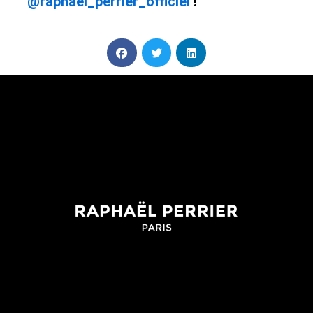
@raphael_perrier_officiel
!