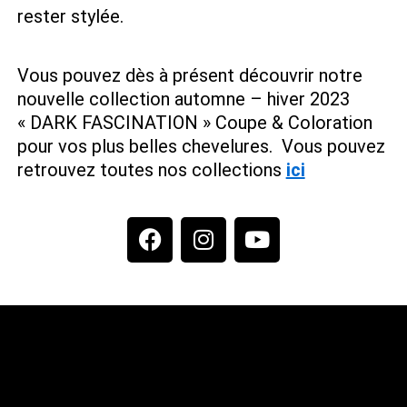
rester stylée.
Vous pouvez dès à présent découvrir notre
nouvelle collection automne – hiver 2023
« DARK FASCINATION » Coupe & Coloration
pour vos plus belles chevelures.
Vous pouvez
retrouvez toutes nos collections
ici
F
I
Y
a
n
o
c
s
u
e
t
t
b
a
u
o
g
b
o
r
e
k
a