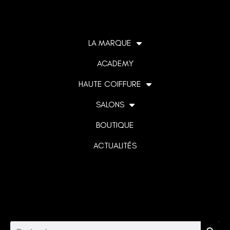
LA MARQUE
ACADEMY
HAUTE COIFFURE
SALONS
BOUTIQUE
ACTUALITÉS
Lorem ipsum dolor sit amet, consectetur adipiscing elit. Ut
elit tellus, luctus nec ullamcorper mattis, pulvinar dapibus
leo.
Rechercher