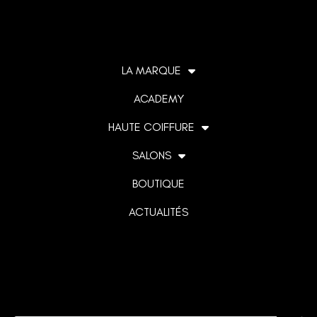
LA MARQUE
ACADEMY
HAUTE COIFFURE
SALONS
BOUTIQUE
ACTUALITÉS
Lorem ipsum dolor sit amet, consectetur adipiscing elit. Ut
elit tellus, luctus nec ullamcorper mattis, pulvinar dapibus
leo.