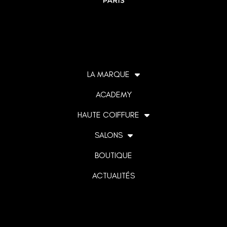
LA MARQUE
ACADEMY
HAUTE COIFFURE
SALONS
BOUTIQUE
ACTUALITÉS
Lorem ipsum dolor sit amet, consectetur adipiscing elit. Ut
elit tellus, luctus nec ullamcorper mattis, pulvinar dapibus
leo.