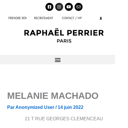
Aller
F
I
Y
E
a
n
o
n
au
c
s
u
v
e
t
t
e
contenu
PRENDRE RDV
RECRUTEMENT
CONTACT / VIP
b
a
u
l
o
g
b
o
o
r
e
p
k
a
e
-
m
s
q
u
a
r
e
MELANIE MACHADO
Par
Anonymized User
/
14 juin 2022
21 T RUE GEORGES CLEMENCEAU