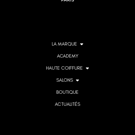
LA MARQUE
ACADEMY
HAUTE COIFFURE
SALONS
BOUTIQUE
ACTUALITÉS
Lorem ipsum dolor sit amet, consectetur adipiscing elit. Ut
elit tellus, luctus nec ullamcorper mattis, pulvinar dapibus
leo.