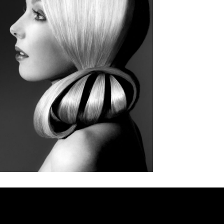
Lorem ipsum dolor sit amet, consectetur adipiscing elit. Ut