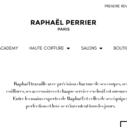
PRENDRE RD
ACADEMY
HAUTE COIFFURE
SALONS
BOUTI
Raphaël travaille avec précision chacune de ses coupes, se
coiffures, ses accessoires et chaque service exclusif est sur-me
Entre les mains expertes de Raphaël et celles de ses équipes
perfection et luxe se réinventent tous les jours.