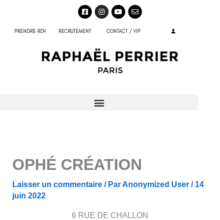
Aller
F
I
Y
E
a
n
o
n
au
c
s
u
v
e
t
t
e
contenu
PRENDRE RDV
RECRUTEMENT
CONTACT / VIP
b
a
u
l
o
g
b
o
o
r
e
p
k
a
e
-
m
s
q
u
a
r
e
OPHÉ CRÉATION
Laisser un commentaire
/ Par
Anonymized User
/
14
juin 2022
6 RUE DE CHALLON