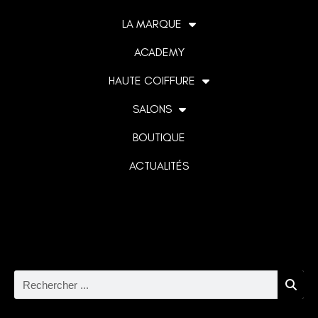
LA MARQUE
ACADEMY
HAUTE COIFFURE
SALONS
BOUTIQUE
ACTUALITÉS
Lorem ipsum dolor sit amet, consectetur adipiscing elit. Ut
elit tellus, luctus nec ullamcorper mattis, pulvinar dapibus
leo.
Rechercher