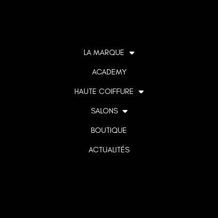
LA MARQUE
ACADEMY
HAUTE COIFFURE
SALONS
BOUTIQUE
ACTUALITÉS
Lorem ipsum dolor sit amet, consectetur adipiscing elit. Ut
elit tellus, luctus nec ullamcorper mattis, pulvinar dapibus
leo.