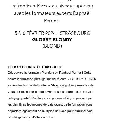
entreprises. Passez au niveau supérieur
avec les formateurs experts Raphaël
Perrier !
5 & 6 FÉVRIER 2024 – STRASBOURG
GLOSSY BLONDY
(BLOND)
GLOSSY BLONDY À STRASBOURG
Découvrez la formation Premium by Raphael Perrier ! Cette
nouvelle formation prestige sur deux jours « GLOSSY BLONDY
» dans le charme de la ville de Strasbourg Vous permettra de
vous perfectionner et découvrir tous les secrets d’un service
balayage parfait. Du diagnostic personnalisé, en passant par
les dernières techniques de balayages, cette formation vous
apportera également de multiples astuces pour sublimer vos
brushings wavy. N’attendez plus !