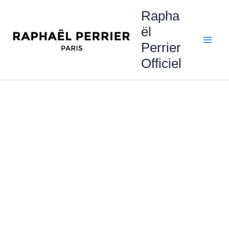
Aller
Rapha
au
ël
contenu
Perrier
Officiel
FORMATIONS
RAPHAËL PERRIER
1er SEMESTRE 2025