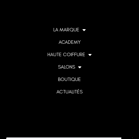
LA MARQUE
ACADEMY
HAUTE COIFFURE
SALONS
BOUTIQUE
ACTUALITÉS
Lorem ipsum dolor sit amet, consectetur adipiscing elit. Ut
elit tellus, luctus nec ullamcorper mattis, pulvinar dapibus
leo.