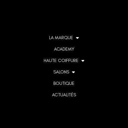
LA MARQUE
ACADEMY
HAUTE COIFFURE
SALONS
BOUTIQUE
ACTUALITÉS
Lorem ipsum dolor sit amet, consectetur adipiscing elit. Ut
elit tellus, luctus nec ullamcorper mattis, pulvinar dapibus
leo.