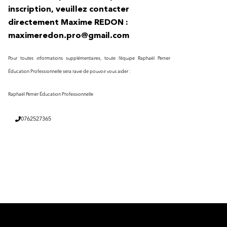
inscription, veuillez contacter
directement Maxime REDON :
maximeredon.pro@gmail.com
Pour toutes informations supplémentaires, toute l’équipe Raphaël Perrier
Éducation Professionnelle sera ravie de pouvoir vous aider :
Raphaël Perrier Éducation Professionnelle
0762527365