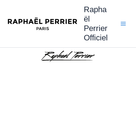
Aller
Rapha
au
ël
contenu
Perrier
Officiel
JEU CONCOURS
RAPHAËL PERRIER
&